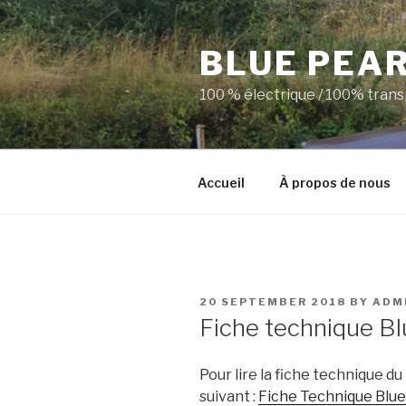
Skip
to
BLUE PEA
content
100 % électrique / 100% trans
Accueil
À propos de nous
POSTED
20 SEPTEMBER 2018
BY
ADM
ON
Fiche technique Bl
Pour lire la fiche technique du 
suivant :
Fiche Technique Blue