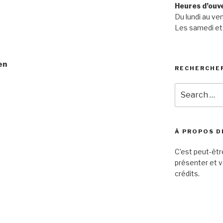
Heures d’ouv
Du lundi au ve
Les samedi et
en
RECHERCHE
Search
for:
À PROPOS D
C’est peut-êtr
présenter et v
crédits.