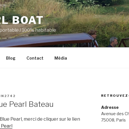
RL BOAT
portable / 100% habitable
Blog
Contact
Média
RETROUVEZ
IN2742
ue Pearl Bateau
Adresse
Avenue des C
Blue Pearl, merci de cliquer sur le lien
75008, Paris
 Pearl