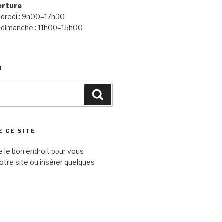
erture
ndredi : 9h00–17h00
 dimanche : 11h00–15h00
R
Search
E CE SITE
e le bon endroit pour vous
otre site ou insérer quelques