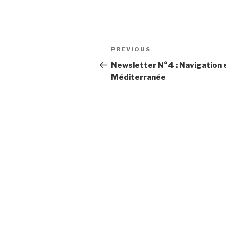
Post
Previous
PREVIOUS
navigation
Post
Newsletter N°4 : Navigation 
Méditerranée