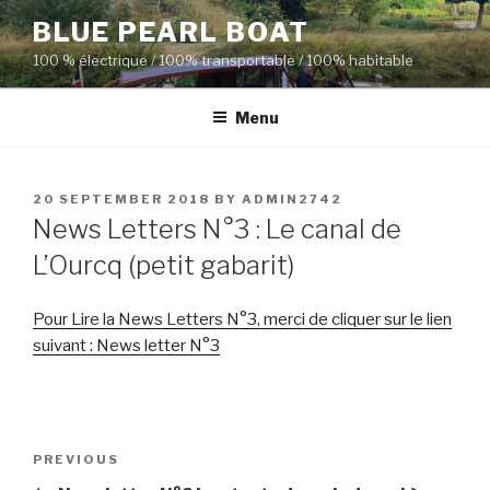
Skip
BLUE PEARL BOAT
to
100 % électrique / 100% transportable / 100% habitable
content
Menu
POSTED
20 SEPTEMBER 2018
BY
ADMIN2742
ON
News Letters N°3 : Le canal de
L’Ourcq (petit gabarit)
Pour Lire la News Letters N°3, merci de cliquer sur le lien
suivant : News letter N°3
Post
Previous
PREVIOUS
navigation
Post