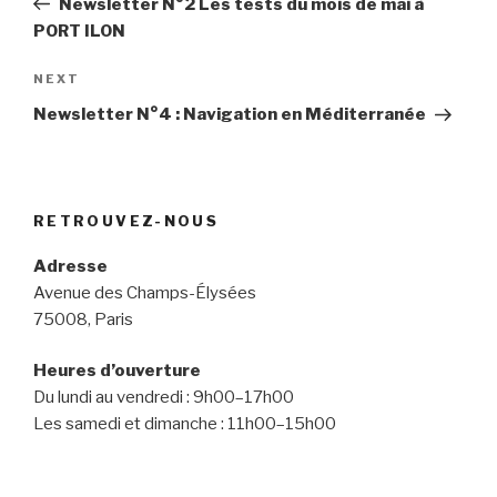
Newsletter N°2 Les tests du mois de mai à
PORT ILON
Next
NEXT
Post
Newsletter N°4 : Navigation en Méditerranée
RETROUVEZ-NOUS
Adresse
Avenue des Champs-Élysées
75008, Paris
Heures d’ouverture
Du lundi au vendredi : 9h00–17h00
Les samedi et dimanche : 11h00–15h00